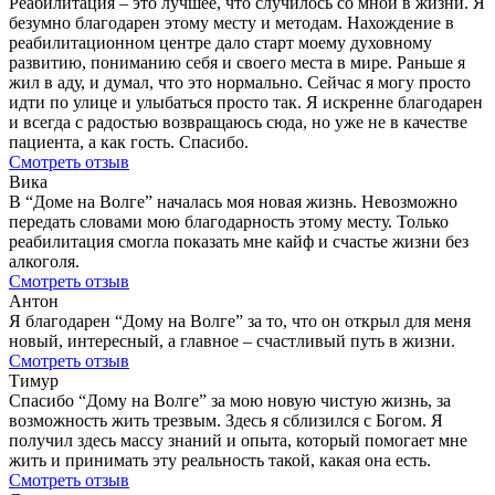
Реабилитация – это лучшее, что случилось со мной в жизни. Я
безумно благодарен этому месту и методам. Нахождение в
реабилитационном центре дало старт моему духовному
развитию, пониманию себя и своего места в мире. Раньше я
жил в аду, и думал, что это нормально. Сейчас я могу просто
идти по улице и улыбаться просто так. Я искренне благодарен
и всегда с радостью возвращаюсь сюда, но уже не в качестве
пациента, а как гость. Спасибо.
Смотреть отзыв
Вика
В “Доме на Волге” началась моя новая жизнь. Невозможно
передать словами мою благодарность этому месту. Только
реабилитация смогла показать мне кайф и счастье жизни без
алкоголя.
Смотреть отзыв
Антон
Я благодарен “Дому на Волге” за то, что он открыл для меня
новый, интересный, а главное – счастливый путь в жизни.
Смотреть отзыв
Тимур
Спасибо “Дому на Волге” за мою новую чистую жизнь, за
возможность жить трезвым. Здесь я сблизился с Богом. Я
получил здесь массу знаний и опыта, который помогает мне
жить и принимать эту реальность такой, какая она есть.
Смотреть отзыв