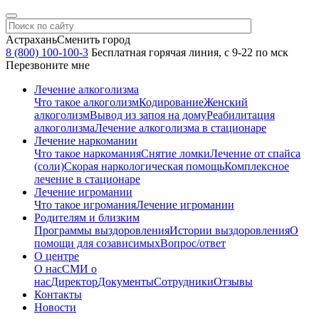
Астрахань
Сменить город
8 (800) 100-100-3
Бесплатная горячая линия, с 9-22 по мск
Перезвоните мне
Лечение алкоголизма
Что такое алкоголизм
Кодирование
Женский
алкоголизм
Вывод из запоя на дому
Реабилитация
алкоголизма
Лечение алкоголизма в стационаре
Лечение наркомании
Что такое наркомания
Снятие ломки
Лечение от спайса
(соли)
Скорая наркологическая помощь
Комплексное
лечение в стационаре
Лечение игромании
Что такое игромания
Лечение игромании
Родителям и близким
Программы выздоровления
Истории выздоровления
О
помощи для созависимых
Вопрос/ответ
О центре
О нас
СМИ о
нас
Директор
Документы
Сотрудники
Отзывы
Контакты
Новости