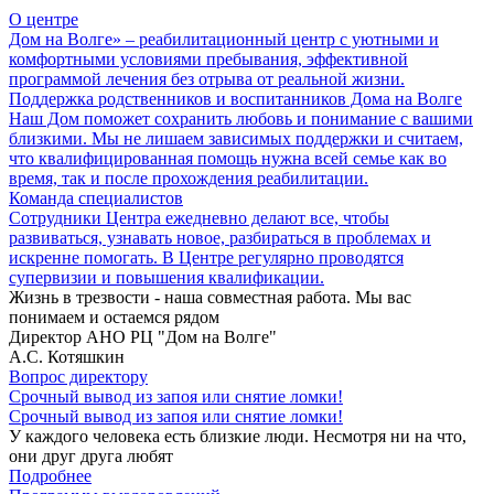
О центре
Дом на Волге» – реабилитационный центр с уютными и
комфортными условиями пребывания, эффективной
программой лечения без отрыва от реальной жизни.
Поддержка родственников и воспитанников Дома на Волге
Наш Дом поможет сохранить любовь и понимание с вашими
близкими. Мы не лишаем зависимых поддержки и считаем,
что квалифицированная помощь нужна всей семье как во
время, так и после прохождения реабилитации.
Команда специалистов
Сотрудники Центра ежедневно делают все, чтобы
развиваться, узнавать новое, разбираться в проблемах и
искренне помогать. В Центре регулярно проводятся
супервизии и повышения квалификации.
Жизнь в трезвости - наша совместная работа. Мы вас
понимаем и остаемся рядом
Директор АНО РЦ "Дом на Волге"
А.С. Котяшкин
Вопрос директору
Срочный вывод из запоя или снятие ломки!
Срочный вывод из запоя или снятие ломки!
У каждого человека есть близкие люди. Несмотря ни на что,
они друг друга любят
Подробнее