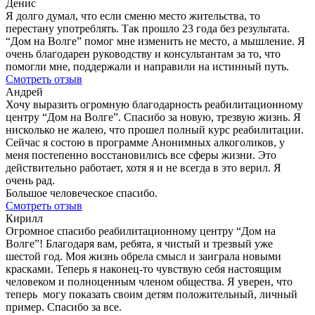
Денис
Я долго думал, что если сменю место жительства, то
перестану употреблять. Так прошло 23 года без результата.
“Дом на Волге” помог мне изменить не место, а мышление. Я
очень благодарен руководству и консультантам за то, что
помогли мне, поддержали и направили на истинный путь.
Смотреть отзыв
Андрей
Хочу выразить огромную благодарность реабилитационному
центру “Дом на Волге”. Спасибо за новую, трезвую жизнь. Я
нисколько не жалею, что прошел полный курс реабилитации.
Сейчас я состою в программе Анонимных алкоголиков, у
меня постепенно восстановились все сферы жизни. Это
действительно работает, хотя я и не всегда в это верил. Я
очень рад.
Большое человеческое спасибо.
Смотреть отзыв
Кирилл
Огромное спасибо реабилитационному центру “Дом на
Волге”! Благодаря вам, ребята, я чистый и трезвый уже
шестой год. Моя жизнь обрела смысл и заиграла новыми
красками. Теперь я наконец-то чувствую себя настоящим
человеком и полноценным членом общества. Я уверен, что
теперь могу показать своим детям положительный, личный
пример. Спасибо за все.