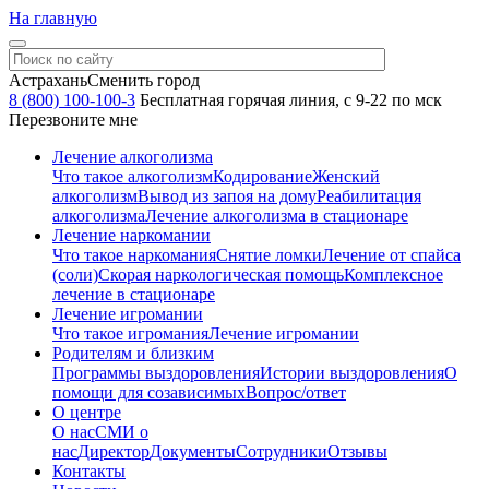
На главную
Астрахань
Сменить город
8 (800) 100-100-3
Бесплатная горячая линия, с 9-22 по мск
Перезвоните мне
Лечение алкоголизма
Что такое алкоголизм
Кодирование
Женский
алкоголизм
Вывод из запоя на дому
Реабилитация
алкоголизма
Лечение алкоголизма в стационаре
Лечение наркомании
Что такое наркомания
Снятие ломки
Лечение от спайса
(соли)
Скорая наркологическая помощь
Комплексное
лечение в стационаре
Лечение игромании
Что такое игромания
Лечение игромании
Родителям и близким
Программы выздоровления
Истории выздоровления
О
помощи для созависимых
Вопрос/ответ
О центре
О нас
СМИ о
нас
Директор
Документы
Сотрудники
Отзывы
Контакты