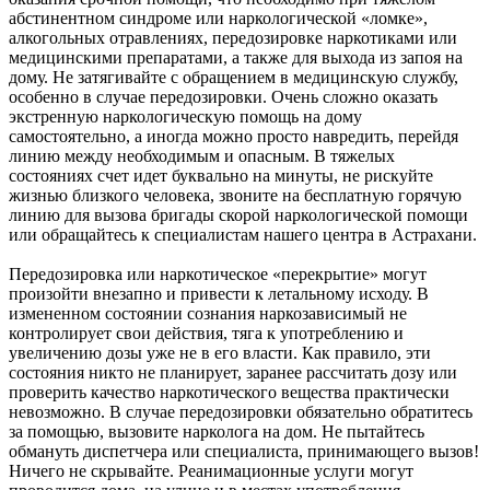
абстинентном синдроме или наркологической «ломке»,
алкогольных отравлениях, передозировке наркотиками или
медицинскими препаратами, а также для выхода из запоя на
дому. Не затягивайте с обращением в медицинскую службу,
особенно в случае передозировки. Очень сложно оказать
экстренную наркологическую помощь на дому
самостоятельно, а иногда можно просто навредить, перейдя
линию между необходимым и опасным. В тяжелых
состояниях счет идет буквально на минуты, не рискуйте
жизнью близкого человека, звоните на бесплатную горячую
линию для вызова бригады скорой наркологической помощи
или обращайтесь к специалистам нашего центра в Астрахани.
Передозировка или наркотическое «перекрытие» могут
произойти внезапно и привести к летальному исходу. В
измененном состоянии сознания наркозависимый не
контролирует свои действия, тяга к употреблению и
увеличению дозы уже не в его власти. Как правило, эти
состояния никто не планирует, заранее рассчитать дозу или
проверить качество наркотического вещества практически
невозможно. В случае передозировки обязательно обратитесь
за помощью, вызовите нарколога на дом. Не пытайтесь
обмануть диспетчера или специалиста, принимающего вызов!
Ничего не скрывайте. Реанимационные услуги могут